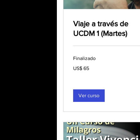
Viaje a través de
UCDM 1 (Martes)
Finalizado
65
US$ 65
dólares
estadounidenses
Ver curso