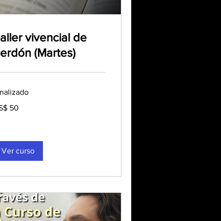
aller vivencial de
erdón (Martes)
inalizado
S$ 50
lares
tadounidenses
Ver curso