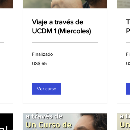
Viaje a través de
T
UCDM 1 (Miercoles)
P
Finalizado
F
65
50
US$ 65
U
dólares
dó
estadounidenses
es
Ver curso