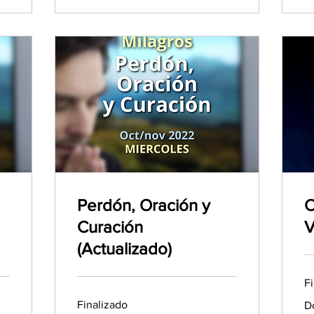
Perdón, Oración y
C
Curación
V
(Actualizado)
F
Do
Finalizado
D
a
Vo