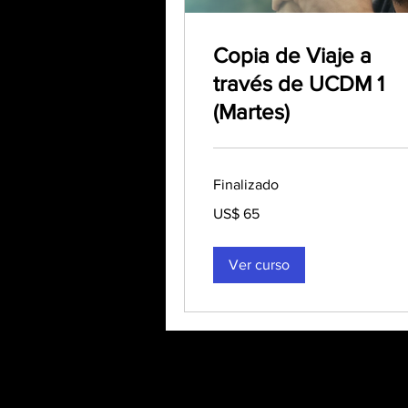
Copia de Viaje a
través de UCDM 1
(Martes)
Finalizado
65
US$ 65
dólares
estadounidenses
Ver curso