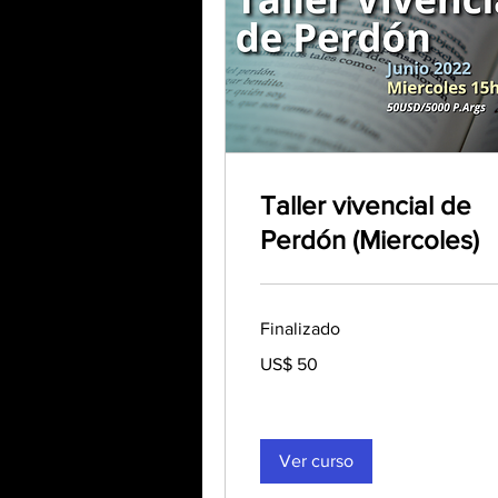
Taller vivencial de
Perdón (Miercoles)
Finalizado
50
US$ 50
dólares
estadounidenses
Ver curso