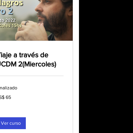
iaje a través de
CDM 2(Miercoles)
inalizado
S$ 65
lares
tadounidenses
Ver curso