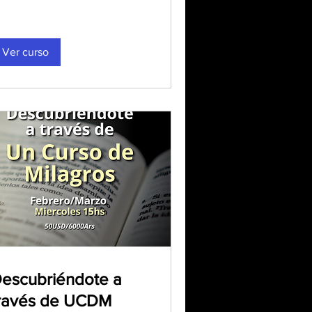
Ver curso
escubriéndote a
ravés de UCDM