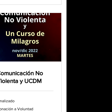
omunicación No
iolenta y UCDM
inalizado
nación
onación a Voluntad
luntad