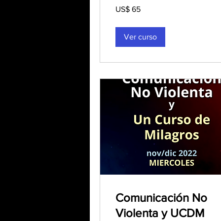
65
US$ 65
dólares
estadounidenses
Ver curso
Comunicación No
Violenta y UCDM