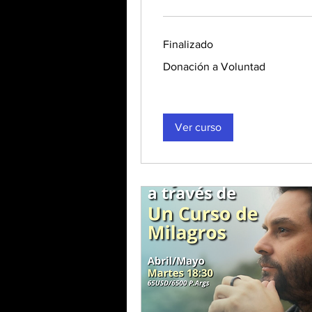
Finalizado
Donación
Donación a Voluntad
a
Voluntad
Ver curso