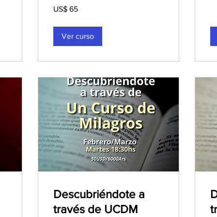
65
US$ 65
dólares
estadounidenses
Ver curso
Descubriéndote a
D
través de UCDM
t