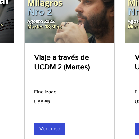
Viaje a través de
V
UCDM 2 (Martes)
U
Finalizado
F
65
65
US$ 65
U
dólares
dó
estadounidenses
es
Ver curso