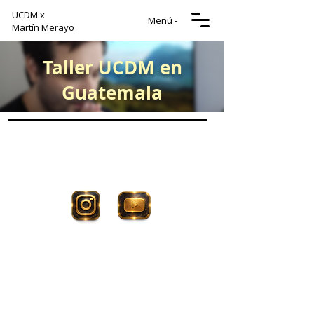
UCDM x
Menú -
Martín Merayo
Taller UCDM en
Guatemala