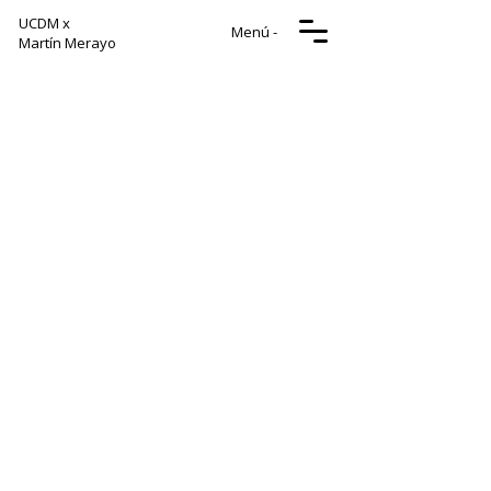
UCDM x
Menú -
Martín Merayo